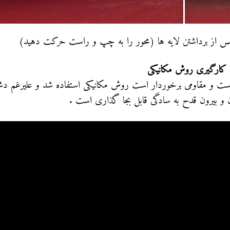
 پس از برداشتن لایه ها (محور را به چپ و راست حرکت دهید)
کدست و مقاومی برخوردار است روش مکانیکی استفاده شد و علیرغم 
 بیرون قدح به سادگی قابل بجا گذاری است .