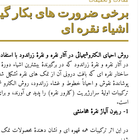
مقالات و تحقیقات
برخی ضرورت های بکار گی
اشیاء نقره ای
روش احیای الکتروشیمیائی در آثار نقره و نقرۀ زراندود با استفا
در آثار نقره و نقرۀ زراندود که در برگیرندۀ بیشترین اشیاء دورۀ
ساختار نقره ای که بافت درونی آن از نمک های نقره تشکیل شده
پوشانندۀ نقوش و احیاناً خطوط و غشاء زراندود، روش الکترو ش
ترکیبات اولیۀ سرارژیریت (کلرور نقره) را پدید می آورند، و
است.
1- ریتون آلیاژ نقرۀ هخامنشی
در این اثر ترکیبات همه قهوه ای و نشان دهندۀ محصولات نمک ن
شد: