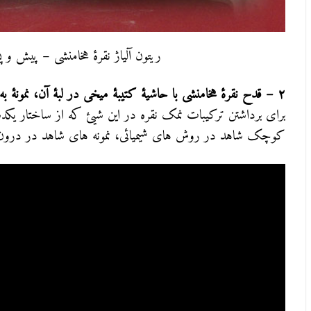
ریتون آلیاژ نقرۀ هخامنشی – پیش و
۲ – قدح نقرۀ هخامنشی با حاشیۀ کتیبۀ میخی در لبۀ آن، نمونۀ به کارگیری روش مکانیکی
برای برداشتن ترکیبات نمک نقره در این شیئ که از ساختار ی
کوچک شاهد در روش های شیمیائی، نمونه های شاهد در درون و