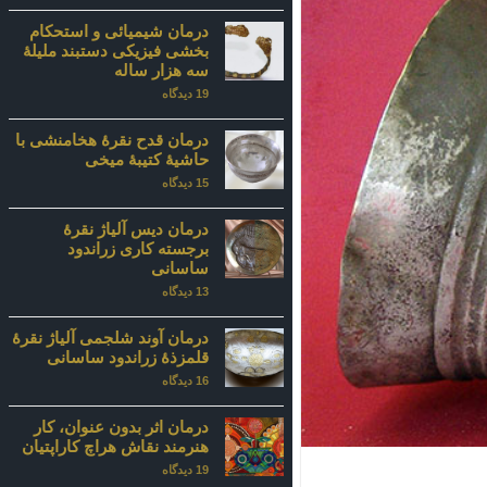
خودروهای
تاریخی:
درمان شیمیائی و استحکام
حد
بخشی فیزیکی دستبند ملیلۀ
فاصل
سه هزار ساله
روش
مرمت
19 دیدگاه
برای
کلاسیک
درمان
تا
شیمیائی
روش
و
درمان قدح نقرۀ هخامنشی با
مرمت
استحکام
تعاملی
حاشیۀ کتیبۀ میخی
بخشی
در
فیزیکی
15 دیدگاه
آثار
برای
دستبند
درمان
معاصر
ملیلۀ
قدح
سه
نقرۀ
درمان دیس آلیاژ نقرۀ
هزار
هخامنشی
برجسته کاری زراندود
ساله
با
ساسانی
حاشیۀ
کتیبۀ
13 دیدگاه
برای
میخی
درمان
دیس
آلیاژ
درمان آوند شلجمی آلیاژ نقرۀ
نقرۀ
قلمزذۀ زراندود ساسانی
برجسته
کاری
16 دیدگاه
برای
زراندود
درمان
ساسانی
آوند
شلجمی
درمان اثر بدون عنوان، کار
آلیاژ
هنرمند نقاش هراچ کاراپتیان
نقرۀ
قلمزذۀ
19 دیدگاه
برای
زراندود
درمان