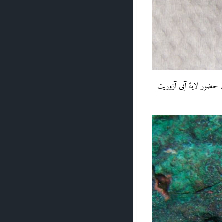
ن حضور لایۀ آبی آزوریت