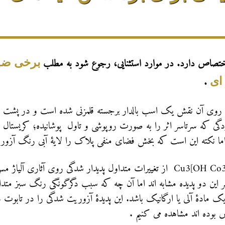
اختصاص دارد. در موارد استثنایی،
رجوع شود
به مطلب
برخی ضرو
.
ای
روی آن نقش یک اسب بالدار برجسته قلمزنی شده است و در پشت (ا
گی که سرتاسر اثر را به صورت روپوشی و تاول پوشانیده؛ کریستال
 اما نکته این است که بخش فضای منفی پلاک را لایۀ آبی رنگ آزور
مالاکیت با فرمول Cu2 [(OH)2Co3] و آزوریت با فرمولCu3[OH Co3]2 از تغییرات متداول پدیدار شدگی 
ر این دو پدیده مشابه اند اما آن چه که سبب دگرگونگی رنگ سبز متد
 یک مادۀ آلی یا ارگانیک باشد. این پدیدۀ آزوریت شدگی را در تابوت
س بوده اند مشاهده می کنیم .